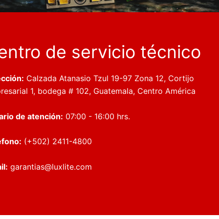
entro de servicio técnico
ección:
Calzada Atanasio Tzul 19-97 Zona 12, Cortijo
resarial 1, bodega # 102, Guatemala, Centro América
ario de atención:
07:00 - 16:00 hrs.
éfono:
(+502) 2411-4800
il:
garantias@luxlite.com